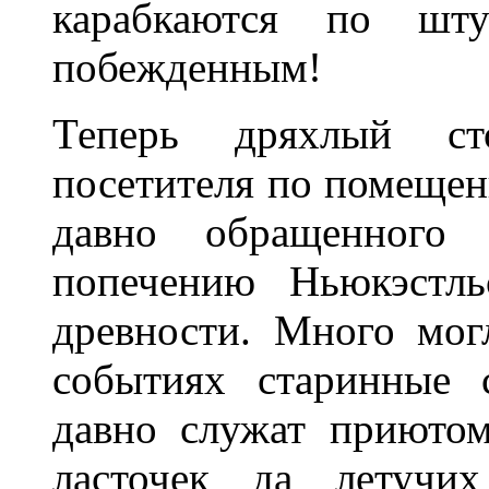
карабкаются по шту
побежденным!
Теперь дряхлый ст
посетителя по помещени
давно обращенного
попечению Ньюкэстль
древности. Много мо
событиях старинные 
давно служат приюто
ласточек да летучи