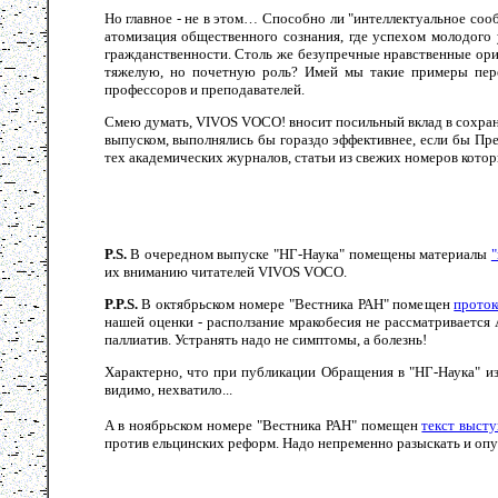
Но главное - не в этом… Способно ли "интеллектуальное сооб
атомизация общественного сознания, где успехом молодого 
гражданственности. Столь же безупречные нравственные ори
тяжелую, но почетную роль? Имей мы такие примеры пере
профессоров и преподавателей.
Смею думать, VIVOS VOCO! вносит посильный вклад в сохранен
выпуском, выполнялись бы гораздо эффективнее, если бы Пр
тех академических журналов, статьи из свежих номеров котор
P.S.
В очередном выпуске "НГ-Наука" помещены материалы
"
их вниманию читателей VIVOS VOCO.
P.P.S.
В октябрьском номере "Вестника РАН" помещен
проток
нашей оценки - расползание мракобесия не рассматривается
паллиатив. Устранять надо не симптомы, а болезнь!
Характерно, что при публикации Обращения в "НГ-Наука" из
видимо, нехватило...
А в ноябрьском номере "Вестника РАН" помещен
текст выст
против ельцинских реформ. Надо непременно разыскать и оп