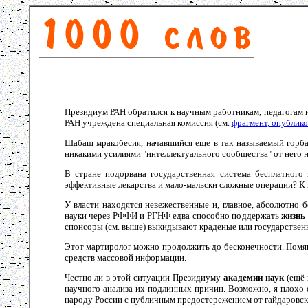
Президиум РАН обратился к научным работникам, педагогам и
РАН учреждена специальная комиссия (см.
фрагмент, опублико
Шабаш мракобесия, начавшийся еще в так называемый горб
никакими усилиями "интеллектуального сообщества" от него не
В стране подорвана государственная система бесплатног
эффективные лекарства и мало-мальски сложные операции? К з
У власти находятся невежественные и, главное, абсолютно 
науки через РФФИ и РГНФ едва способно поддержать
жизнь
спонсоры (см. выше) выкидывают краденые или государствен
Этот мартиролог можно продолжить до бесконечности. Помяну
средств массовой информации.
Честно ли в этой ситуации Президиуму
академии наук
(ещё 
научного анализа их подлинных причин. Возможно, я плохо 
народу России с публичным предостережением от гайдаровск