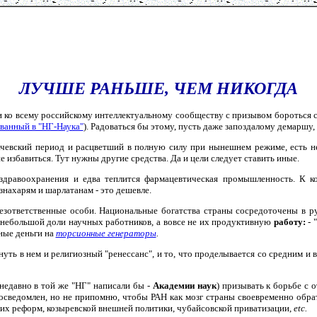
ЛУЧШЕ РАНЬШЕ, ЧЕМ НИКОГДА
 ко всему российскому интеллектуальному сообществу с призывом бороться с 
ванный в "НГ-Наука"
). Радоваться бы этому, пусть даже запоздалому демаршу
ачевский период и расцветший в полную силу при нынешнем режиме, есть н
 избавиться. Тут нужны другие средства. Да и цели следует ставить иные.
о здравоохранения и едва теплится фармацевтическая промышленность. К 
нахарям и шарлатанам - это дешевле.
безответственные особи. Национальные богатства страны сосредоточены в 
небольшой доли научных работников, а вовсе не их продуктивную
работу:
- 
ные деньги на
торсионные генераторы
.
ть в нем и религиозный "ренессанс", и то, что проделывается со средним и в
недавно в той же "НГ" написали бы -
Академии наук
) призывать к борьбе с
осведомлен, но не припомню, чтобы РАН как мозг страны своевременно обрати
их реформ, козыревской внешней политики, чубайсовской приватизации,
etc.