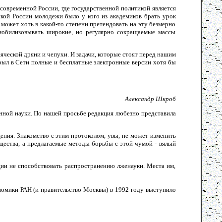
 современной России, где государственной политикой является
ской России молодежи было у кого из академиков брать урок
ожет хоть в какой-то степени претендовать на эту безмерно
мобилизовывать широкие, но регулярно сокращаемые массы
яческой дряни и чепухи. И задачи, которые стоят перед нашим
рыл в Сети полные и бесплатные электронные версии хотя бы
Александр Шкроб
енной науки. По нашей просьбе редакция любезно представила
ния. Знакомство с этим протоколом, увы, не может изменить
щества, а предлагаемые методы борьбы с этой чумой - вялый
ции не способствовать распространению лженауки. Места им,
номики РАН (и правительство Москвы) в 1992 году выступило