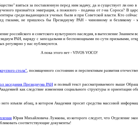
щество" взяться за поставленную перед ним задачу, да и существует ли оно в
ученого признаётся эмиграция, а пожилого - подачка от г-на Сороса? В цар
ентиры среди выдающихся ученых были и при Советской власти. Кто сейчас м
д глазами, не пришлось бы Президиуму РАН - чиновному и безликому - 
ие российского и советского культурного наследия, в вытеснение Знанием вс
езидиум РАН, наряду с запоздалыми и беспомощными по сути призывами, отк
ых регулярно у нас публикуются.
А пока этого нет - VIVOS VOCO!
круглого стола"
, посвященного состоянию и перспективам развития отечеств
ол заседания Президиума РАН
и полный текст рассматриваемого выше Обраще
 Академией как следствие изменения социального структуры и ориентации об
 него изъяли абзац, в котором Академия просит средства массовой информа
упления
Юрия Михайловича Лужкова, из которого следует, что Отделение эко
убликовать соответствующие документы!