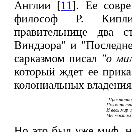
Англии [
11
]. Ее совр
философ Р. Кипли
правительнице два с
Виндзора" и "Последне
сарказмом писал
"о мил
который ждет ее прика
колониальных владения
"Просторно 
Полмира счи
И весь мир 
Мы мостим е
Но это был уже миф, 