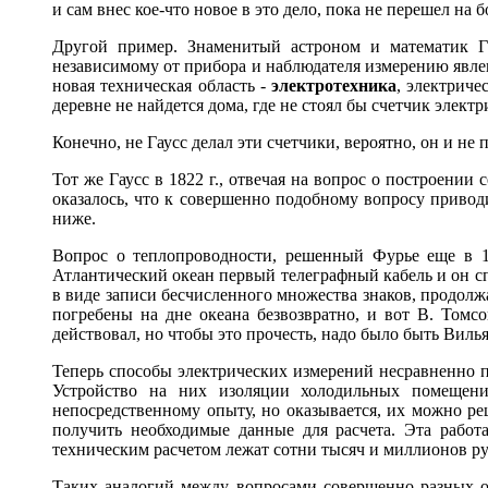
и сам внес кое-что новое в это дело, пока не перешел на 
Другой пример. Знаменитый астроном и математик Га
независимому от прибора и наблюдателя измерению явлен
новая техническая область -
электротехника
, электриче
деревне не найдется дома, где не стоял бы счетчик элект
Конечно, не Гаусс делал эти счетчики, вероятно, он и не
Тот же Гаусс в 1822 г., отвечая на вопрос о построении
оказалось, что к совершенно подобному вопросу привод
ниже.
Вопрос о теплопроводности, решенный Фурье еще в 18
Атлантический океан первый телеграфный кабель и он спер
в виде записи бесчисленного множества знаков, продолж
погребены на дне океана безвозвратно, и вот В. Томсо
действовал, но чтобы это прочесть, надо было быть Вил
Теперь способы электрических измерений несравненно п
Устройство на них изоляции холодильных помещени
непосредственному опыту, но оказывается, их можно ре
получить необходимые данные для расчета. Эта работ
техническим расчетом лежат сотни тысяч и миллионов ру
Таких аналогий между вопросами совершенно разных о