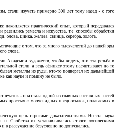
зм, стали изучать примерно 300 лет тому назад - с того
я; накопляется практический опыт, который передавался
и развились ремесла и искусства, т.е. способы обработки
 олова, цинка, железа, свинца, серебра, золота.
ьствующие о том, что за много тысячелетий до нашей эры
ого слова.
ив Академии художеств, чтобы видеть, что эта резьба в
тальной стали, а ведь сфинксу этому насчитывают но то
 добывал металлы из руды, кто-то подвергал их дальнейшей
ике как науке и помину не было.
отпечаток - она стала одной из главных составных частей
мых простых самоочевидных предпосылок, полагаемых в
ическую цепь строгими доказательствами. Но эта наука
т. п. Свойства их устанавливались строго логическими
 и в рассуждение безусловно но допускались.