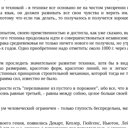
и техникой - в технике все основано не на чистом умозрении и
на язык, он должен развивать все свои чувства и верить им
о, потому что если так делать., то получалось и получится хоро
 опытом, своею премственностью и достигла, как уже сказано, 
 того техника продолжала идти и совершенствоваться независимо
ака средневековья не только ничего нового не получила, но утр
-х годов. Одно приобретение надо отметить: около 1000 г. чере
м проследить значительное развитие техники, хотя бы в ви
о размерами, красотою форм, красотою линий, но и легкос
стинных принципов строительной механики, которой тогда не то
рамма сил, известно не было.
ости есть "переливание из пустого в порожнее", ибо все, что в
знь равные третьей, - равны между собою, целое больше своей 
 ум человеческий ограничен - только глупость беспредельна, 
воего гения, появились Декарт, Кеплер, Гюйгенс, Ньютон, Лей