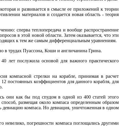
которая и развивается в смысле ее приложений к теории
ивлении материалов и создается новая область - теория
чению: сперва теплопередача и вообще распространение
просов в этой новой области. Затем оказывается, что эти
иводящих к тем же самым дифференциальным уравнениям.
но в трудах Пуассона, Коши и англичанина Грина.
з 40 лет послужила основой для важного практического
сия компасной стрелки на корабле, принимая в расчет
 12 постоянных коэффициентов для данного корабля, для
ю.
сь они как бы под спудом в одной из 400 статей этого
 способ, размещая около компаса определенным образом
ать девиацию компаса. Но девиация, уничтоженная в одном
его невелико, погрешности компаса поглощались другими