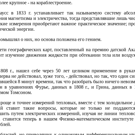
более крупное - на кораблестроение.
усс в 1833 г. устанавливает так называемую систему абсо
ия магнетизма и электричества, тогда представлявшие лишь чист
ские измерения приобретают важное практическое значение; про
рической энергии.
 помышлял о них, но основа положена его гением.
 сети географических карт, поставленный на премию датской Ака
ит изучение движения жидкости при обтекании тела или возду
08 г., нашел себе через 50 лет целиком применение в руках
ва не действовал, хуже того, - действовал, но так, что один с
авшейся 8 минут времени, так что разобрать было ничего невоз
н в уравнениях Фурье, данных в 1808 г., и Грина, данных в 18
ьямом Томсоном.
роще и точнее измерений тепловых, вместе с тем холодильное 
й ставит такие вопросы, которые не только не поддаются
шить путем электрических измерений, изучая не линии тепловог
а ставится теперь в нашем Физико-математическом институт
блей.
бластей, но приводящих к одинаковым дифференциальным ура