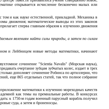
 о центре тяжести прибавилось учение совершенно новое,
ематике открывается исчисление бесконечно малых или
с том и как науке естественной, прикладной. Механика в
сиомы движения; математические выводы из этих законов
прилагает сперва главным образом к изучению движения
даемым явлениям найти силы природы, а затем по силам
тоном и Лейбницем новые методы математики, начинают
ухтомное сочинение "Scientia Navalis" (Морская наука),
ридавать очертание зубцам зубчатых колес, издает в трех
астолько дополняет сочинение Робинса по артиллерии, что
ений, еще 865 отдельных статей, так что полное собрание
е приложение математики к изучению мореходных качеств
кадемией как темы на премиальные работы. В конкурсах
дать: к 1750-м годам военный парусный корабль получил
аровые суда, а затем и броненосцы.