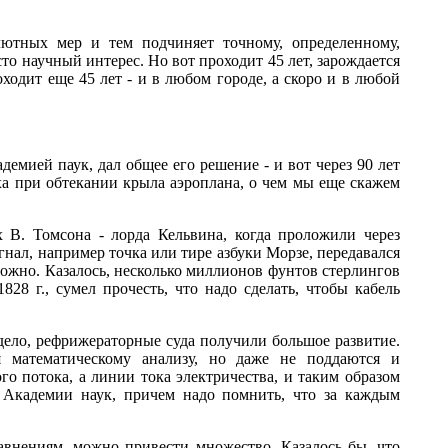
лютных мер и тем подчиняет точному, определенному,
о научный интерес. Но вот проходит 45 лет, зарождается
ходит еще 45 лет - и в любом городе, а скоро и в любой
демией паук, дал общее его решение - и вот через 90 лет
ха при обтекании крыла аэроплана, о чем мы еще скажем
 В. Томсона - лорда Кельвина, когда проложили через
игнал, например точка или тире азбуки Морзе, передавался
можно. Казалось, несколько миллионов фунтов стерлингов
28 г., сумел прочесть, что надо сделать, чтобы кабель
дело, рефрижераторные суда получили большое развитие.
 математическому анализу, но даже не поддаются и
о потока, а линии тока электричества, и таким образом
е Академии наук, причем надо помнить, что за каждым
внениям, можно привести множество. Казалось бы, что