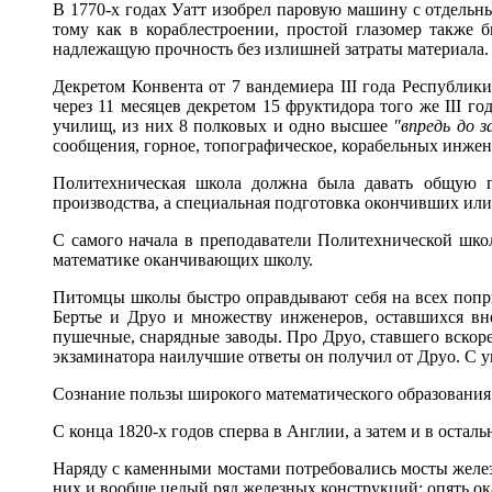
В 1770-х годах Уатт изобрел паровую машину с отдельн
тому как в кораблестроении, простой глазомер также 
надлежащую прочность без излишней затраты материала. 
Декретом Конвента от 7 вандемиера III года Республики
через 11 месяцев декретом 15 фруктидора того же III го
училищ, из них 8 полковых и одно высшее
"впредь до з
сообщения, горное, топографическое, корабельных инжене
Политехническая школа должна была давать общую по
производства, а специальная подготовка окончивших ил
С самого начала в преподаватели Политехнической шк
математике оканчивающих школу.
Питомцы школы быстро оправдывают себя на всех попри
Бертье и Друо и множеству инженеров, оставшихся вн
пушечные, снарядные заводы. Про Друо, ставшего вскоре
экзаминатора наилучшие ответы он получил от Друо. С у
Сознание пользы широкого математического образования
С конца 1820-х годов сперва в Англии, а затем и в оста
Наряду с каменными мостами потребовались мосты желез
них и вообще целый ряд железных конструкций; опять ока