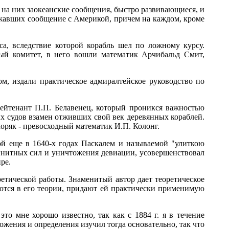
е на них заокеанские сообщения, быстро развивающиеся, и
ержавших сообщение с Америкой, причем на каждом, кроме
а, вследствие которой корабль шел по ложному курсу.
ый комитет, в него вошли математик Арчибальд Смит,
, издали практическое адмиралтейское руководство по
лейтенант П.П. Белавенец, который проникся важностью
х судов взамен отживших свой век деревянных кораблей.
оряк - превосходный математик И.П. Колонг.
ой еще в 1640-х годах Паскалем и называемой "улиткою
агнитных сил и уничтожения девиации, усовершенствовал
ре.
етической работы. Знаменитый автор дает теоретическое
аются в его теории, придают ей практически применимую
то мне хорошо известно, так как с 1884 г. я в течение
жения и определения изучил тогда основательно, так что