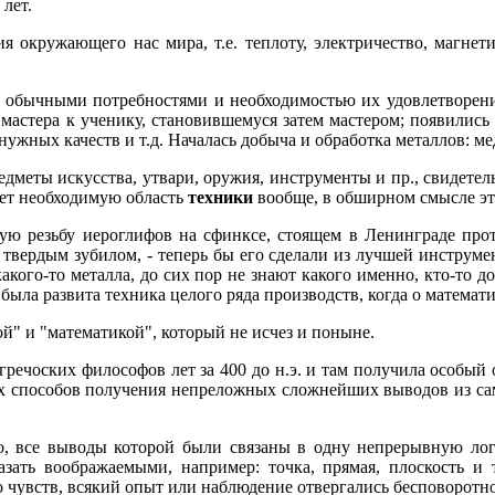
 лет.
я окружающего нас мира, т.е. теплоту, электричество, магнети
е обычными потребностями и необходимостью их удовлетворени
мастера к ученику, становившемуся затем мастером; появились 
ных качеств и т.д. Началась добыча и обработка металлов: меди,
дметы искусства, утвари, оружия, инструменты и пр., свидетел
ляет необходимую область
техники
вообще, в обширном смысле эт
ую резьбу иероглифов на сфинксе, стоящем в Ленинграде прот
твердым зубилом, - теперь бы его сделали из лучшей инструмен
з какого-то металла, до сих пор не знают какого именно, кто-то
, была развита техника целого ряда производств, когда о математ
й" и "математикой", который не исчез и поныне.
гречоских философов лет за 400 до н.э. и там получила особый 
ых способов получения непреложных сложнейших выводов из са
о, все выводы которой были связаны в одну непрерывную лог
зать воображаемыми, например: точка, прямая, плоскость и 
о чувств, всякий опыт или наблюдение отвергались бесповоротно