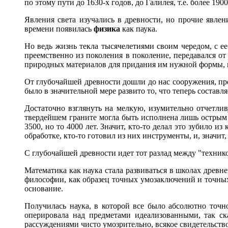
по этому пути до 1630-х годов, до Галилея, т.е. более 1900
Явления света изучались в древности, но прочие явлени
времени появилась
физика
как паука.
Но ведь жизнь текла тысячелетиями своим чередом, с е
преемственно из поколения в поколение, передавался от 
природных материалов для придания им нужной формы, нуж
От глубочайшей древности дошли до нас сооружения, пре
было в значительной мере развито то, что теперь состав
Достаточно взглянуть на мелкую, изумительно отчетлив
твердейшем граните могла быть исполнена лишь острым 
3500, но то 4000 лет. Значит, кто-то делал это зубило и
обработке, кто-то готовил из них инструменты, и, значит
С глубочайшей древности идет тот разлад между "технико
Математика как наука стала развиваться в школах древне
философии, как образец точных умозаключений и точн
основание.
Получилась наука, в которой все было абсолютно точн
оперировала над предметами идеализованными, так ска
рассуждениями чисто умозрительно, всякое свидетельств