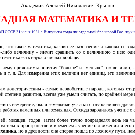
Академик Алексей Николаевич Крылов
АДНАЯ МАТЕМАТИКА И Т
и АП СССР 21 июня 1931 г. Выпущена тогда же отдельной брошюрой Гос. научн
е, что такое математика, каково ее назначение и каковы се за
ю-либо величину - значит сравнить со с величиною с нею одн
тематика есть наука о числах вообще.
, к чему приложимы понятия "больше" и "меньше", но величин, т
сть и т. д. Для измерения этих величин нет единиц, эти велич
менам доисторическим - самые первобытные народы, которых отк
 степени развития, всегда уже умели считать, по крайней мере 
менять измерение, были земельные участки с глубочайшей древн
и работах каменных или земляных. Отсюда зародилось учение о 
ей; месяцев, годов, затем более точно подразделяя день на ч
стом тела в пространстве и временем - учение о движении и его
еханика
, но в древности она сперва пошла по ложному пути, нам