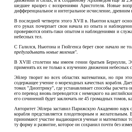
движении и силах, и к созданному Архимедом еще за 250
шедшее вразрез с воззрениями Аристотеля. Новые воп
дифференциальное и интегральное исчисление, древним 
В последней четверти этого XVII в. Ньютон кладет осно
его руках почерпает свои начала из опыта и наблюдени
проверяются опять-таки опытом и наблюдениями и служ
небесных тел.
С Галился, Ньютона и Гюйгенса берет свое начало не то
предугадывать новые явления".
В XVIII столетии мы имеем гении братьев Бернулли, 
применять их не только к изучению движения небесных с
Эйлер творит во всех областях математики, но при этом
содержащее учение о мореходных качествах корабля. Дает
томах "Диоптрику", где устанавливает способы расчета о
его перевод вновь переводится с немецкого на английски
его сочинений будет заключать не 45 громадных томов, ка
Авторитет Эйлера заставил Парижскую Академию наук об
корабля представляется плодотворным и желательным. 
принимают участие выдающиеся ученые и математики тог
ту форму и развитие, которое он сохранил почти без измен