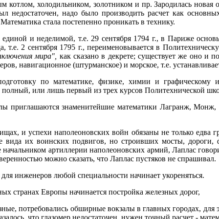
ым котлом, холодильником, золотником и пр. Зародилась новая 
был недостаточен, надо было производить расчет как основны
Математика стала постепенно проникать в технику.
 единой и неделимой, т.е. 29 сентября 1794 г., в Париже осно
да, т.е. 2 сентября 1795 г., переименовывается в Политехническ
аключения мира",
как сказано в декрете; существует же оно и 
ров, навигационное (штурманское) и морское, т.е. устанавливае
дготовку по математике, физике, химии и графическому и
и полный, или лишь первый из трех курсов Политехнической шк
олы приглашаются знаменитейшие математики Лагранж, Монж, П
щах, и успехи наполеоновских войн обязаны не только едва г
е вида их воинских подвигов, но строивших мосты, дороги, ф
 начальником артиллерии наполеоновских армий, Лаплас говори
веренностью можно сказать, что Лаплас пустяков не спрашивал.
 для инженеров любой специальности начинает укореняться.
льных странах Европы начинается постройка железных дорог,
ные, потребовались обширные вокзалы в главных городах, для э
залось, что глазомер недостаточен, нужен точный расчет - мате