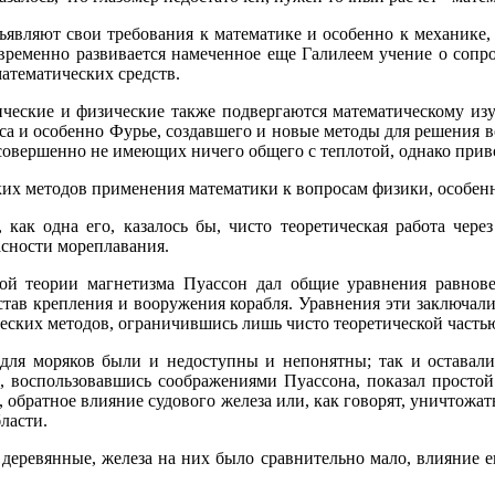
ъявляют свои требования к математике и особенно к механике, 
временно развивается намеченное еще Галилеем учение о сопрот
математических средств.
ческие и физические также подвергаются математическому изу
а и особенно Фурье, создавшего и новые методы для решения во
ы совершенно не имеющих ничего общего с теплотой, однако пр
аких методов применения математики к вопросам физики, особен
как одна его, казалось бы, чисто теоретическая работа чере
асности мореплавания.
ой теории магнетизма Пуассон дал общие уравнения равнове
став крепления и вооружения корабля. Уравнения эти заключали
еских методов, ограничившись лишь чисто теоретической часть
 для моряков были и недоступны и непонятны; так и оставали
, воспользовавшись соображениями Пуассона, показал простой
, обратное влияние судового железа или, как говорят, уничтож
бласти.
и деревянные, железа на них было сравнительно мало, влияние 