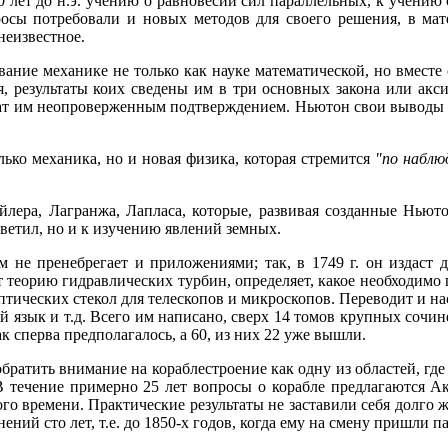
 лет до н.э. учению о равновесии сил параллельных, к учению
росы потребовали и новых методов для своего решения, в мат
неизвестное.
вание механике не только как науке математической, но вместе 
я, результаты коих сведены им в три основных закона или ак
ат им неопроверженным подтверждением. Ньютон свои выводы 
лько механика, но и новая физика, которая стремится
"по наблю
Эйлера, Лагранжа, Лапласа, которые, развивая созданные Нью
ветил, но и к изучению явлений земных.
 не пренебрегает и приложениями; так, в 1749 г. он издаст дв
 теорию гидравлических турбин, определяет, какое необходимо п
птических стекол для телескопов и микроскопов. Переводит и н
й язык и т.д. Всего им написано, сверх 14 томов крупных сочин
к сперва предполагалось, а 60, из них 22 уже вышли.
ратить внимание на кораблестроение как одну из областей, гд
В течение примерно 25 лет вопросы о корабле предлагаются А
о времени. Практические результаты не заставили себя долго ж
ений сто лет, т.е. до 1850-х годов, когда ему на смену пришли п