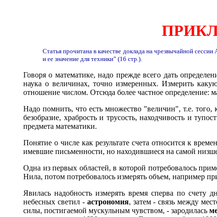
ПРИКЛ
Статья прочитана в качестве доклада на чрезвычайной сесси
и ее значение для техники” (16 стр.).
Говоря о математике, надо прежде всего дать определени
наука о величинах, точно измеренных. Измерить каку
отношение числом. Отсюда более частное определение: ма
Надо помнить, что есть множество "величин", т.е. того
безобразие, храбрость и трусость, находчивость и тупо
предмета математики.
Понятие о числе как результате счета относится к вре
имевшие письменности, но находившиеся на самой низшей
Одна из первых областей, в которой потребовалось при
Нила, потом потребовалось измерять объем, например пр
Явилась надобность измерять время сперва по счету дн
небесных светил -
астрономия
, затем - связь между ме
силы, постигаемой мускульным чувством, - зародилась
м