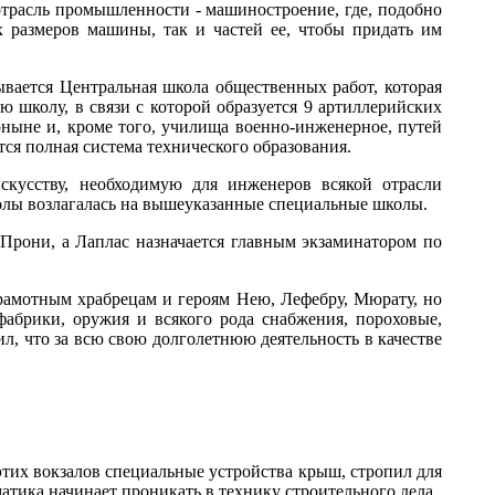
отрасль промышленности - машиностроение, где, подобно
х размеров машины, так и частей ее, чтобы придать им
вывается Центральная школа общественных работ, которая
ую школу, в связи с которой образуется 9 артиллерийских
поныне и, кроме того, училища военно-инженерное, путей
тся полная система технического образования.
скусству, необходимую для инженеров всякой отрасли
олы возлагалась на вышеуказанные специальные школы.
рони, а Лаплас назначается главным экзаминатором по
рамотным храбрецам и героям Нею, Лефебру, Мюрату, но
абрики, оружия и всякого рода снабжения, пороховые,
л, что за всю свою долголетнюю деятельность в качестве
тих вокзалов специальные устройства крыш, стропил для
матика начинает проникать в технику строительного дела.