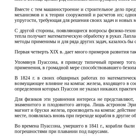
Вместе с тем машиностроение и строительное дело пред
механизмов и к теории сооружений и расчетов их; одно
упругости, требующая для решения своих задач и новых 
С другой стороны, появляющиеся вопросы физико-техни
тепла получает математическую обработку в руках Лаплас
методы применимы и для ряда других задач, казалось б
Первая четверть XIX в. дает много примеров развития т
Упомянув Пуассона, я приведу типичный пример того, 
применения, в громадной мере способствовавшего безоп
В 1824 г. в своих обширных работах по математическ
возмущающее влияние на компас железа, входящего в со
определения которых Пуассон не указал никаких практич
Для физиков эти уравнения интереса не представляют,
знаменитого и плодовитого автора. Лишь астроном Эри
магнит и бруски железа, производить на компас действие
месте, появлялась вновь при переходе корабля в другие о
Во времена Пуассона, умершего в 1841 г., корабли был
погрешностями при плавании под парусами.