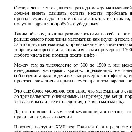
Отсюда ясна самая сущность разлада между математикой 
должен видеть, слышать, осязать, нюхать, пробовать 
признаваемое: надо то-то и то-то делать так-то и так-т
получишь дрянь; попробуй - и убедишься.
Таким образом, техника развивалась сама по себе, своим
раньше самого появления математики как науки, а после
За это время математика в продолжение тысячелетнего мр
творения которых стали вновь изучаться примерно с 1500
любого числа при помощи десяти цифр.
Между тем за тысячелетие от 500 до 1500 г. мы може
неведомыми мастерами, храмов, поражающих не тольк
соблюдением даже в деталях, например в контрфорсах, и
простого сложения сил, называемое правилом параллелог
Это еще более укореняло сознание, что математика в сущн
до тривиальности очевидными. Например: две вещи, поро
этих аксиомах и все их следствия, т.е. всю математику.
Да, но это видел бы ум всеобъемлющий, а известно, что
правильных умозаключений.
Наконец, наступил XVII век, Галилей был в расцвете с