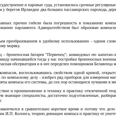
 судостроение и паровые суда, установились срочные регулярны
гим у берегов Ирландии два больших пассажирских парохода, д
лавных причин гибели была погрешность в показаниях компас
ованию парламента Адмиралтейством был образован компасн
ым преобразованием к удобному использованию - одним словом
ому моряку.
 - броненосная батарея "Первенец"; командовал ею капитан-
 ввиду начинавшейся тогда у нас постройки броненосных военны
асная обсерватория и в нее определен помощником Белавенца м
компасов, воспользовавшись свойством одной кривой, открыт
ь по компасному делу - изобрел ряд приборов для измерения м
иняты компасы его системы, до сих пор остающиеся лучшими в ми
твие и проникновение в технику и практику отвлеченной теор
атем знающие специалисты, достаточно подготовленные, разбир
.
закончился в сравнительно короткое время и потому что дело э
к И.П. Колонга, теорию девиации компаса и практику ее уничто