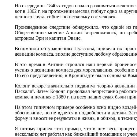
Но с середины 1840-х годов начало развиваться железное
вот в 1862 г. на протяжении месяца гибнут одно за дру
ценного груза, гибнет по нескольку сот человек.
Произведенное следствие обнаружило, что одной из г
Общественное мнение Англии встревожилось, по треб
астроном Эри и капитан Эванс.
Вспомнили об уравнениях Пуассона, привели их прост
девиации компаса, вполне доступное любому образованн
В это время в Англии строился наш первый броненосец
учения о девиации компаса для мореплавания, особенно
По его представлению, в Кронштадте была основана Комп
Колонг вскоре значительно подвинул теорию девиации 
Паскаля". Затем Колонг продолжал непрестанно работат
компас и начиная с 1880 г. на всех наших судах были пр
На этом типичном примере особенно ясно видно воздейс
обоснование, но не вдается в подробности и детали. З
форму и вносят ее результаты в жизнь, в обиход, в технику
Я потому привел этот пример, что в нем весь процесс 
нескольких лет работал как ближайший помощник и учени