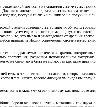
 отвлеченной логике, а на свидетельстве чувств: техник
. Для него достаточно доказательство, математиком но
шее изделие, поступи иначе - или ничего не получишь или
высокой степени совершенства во многих областях гораздо
, своим путем еще в течение примерно двух тысячелетий.
атила и то, что имела и унаследовала от древних греков,
з арабов пришла из Индии современная система начертания
де тех неподражаемых готических храмов, построенных
тью сооружения, разумным использованием материала,
лько не было, но и быть не могло, так как даже правило
 ней есть, взято из ее основных аксиом, которые казались
части и т.п. Значит, всеобъемлющий ум видел бы сразу в
математика и нужна уму ограниченному как подспорье для
бниц. Зародилась новая наука - механика - как наука о