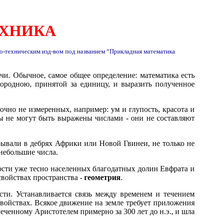
ЕХНИКА
о-техническим изд-вом под названием “Прикладная математика
дачи. Обычное, самое общее определение: математика есть
ородною, принятой за единицу, и выразить полученное
очно не измеренных, например: ум и глупость, красота и
ины не могут быть выражены числами - они не составляют
рывали в дебрях Африки или Новой Гвинеи, не только не
небольшие числа.
ости уже тесно населенных благодатных долин Евфрата и
свойствах пространства -
геометрия
.
асти. Устанавливается связь между временем и течением
 свойствах. Всякое движение на земле требует приложения
еченному Аристотелем примерно за 300 лет до н.э., и шла