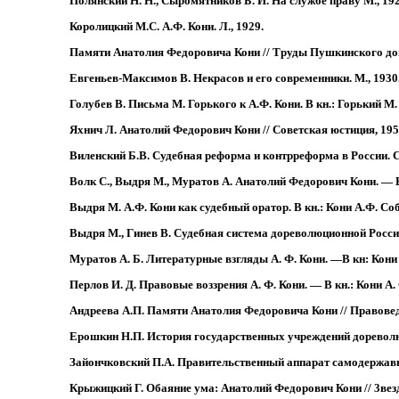
Полянский Н. Н., Сыромятников Б. И. На службе праву М., 192
Королицкий М.С. А.Ф. Кони. Л., 1929.
Памяти Анатолия Федоровича Кони // Труды Пушкинского дом
Евгеньев-Максимов В. Некрасов и его современники. М., 1930
Голубев В. Письма М. Горького к А.Ф. Кони. В кн.: Горький М. 
Яхнич Л. Анатолий Федорович Кони // Советская юстиция, 195
Виленский Б.В. Судебная реформа и контрреформа в России. С
Волк С., Выдря М., Муратов А. Анатолий Федорович Кони. — В кн
Выдря М. А.Ф. Кони как судебный оратор. В кн.: Кони А.Ф. Собр. 
Выдря М., Гинев В. Судебная система дореволюционной России. В
Муратов А. Б. Литературные взгляды А. Ф. Кони. —В кн: Кони А. 
Перлов И. Д. Правовые воззрения А. Ф. Кони. — В кн.: Кони А. Ф.
Андреева А.П. Памяти Анатолия Федоровича Кони // Правоведе
Ерошкин Н.П. История государственных учреждений дореволю
Зайончковский П.А. Правительственный аппарат самодержавной
Крыжицкий Г. Обаяние ума: Анатолий Федорович Кони // 3везд