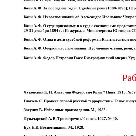
Кони А. Ф. За последние годы: Судебные речи (1888-1896); Юр
Кони А. Ф. Из воспоминаний об Александре Ивановиче Чупрове
Кони А. Ф. О суде присяжных и о суде с сословными предста
29-31 декабря 1894 г. : Из журнала Министерства Юстиции. С
Кони А. Ф. Отцы и дети судебной реформы: К пятидесятилетию 
Кони А. Ф. Очерки и воспоминания: Публичные чтения, речи, ст
Кони А. Ф. Федор Петрович Гааз: Биографический очерк / Худ. 
Раб
Чуковский К. И. Анатолий Федорович Кони // Нива. 1915. №39
Глаголь С. Процесс первой русской террористки // Голос минув
Засулич В. Избранные произведения. М., 1983.
Луначарский А. В. Три встречи // 0гонек. 1927. № 40.
Бух Н.К. Воспоминания. М., 1928.