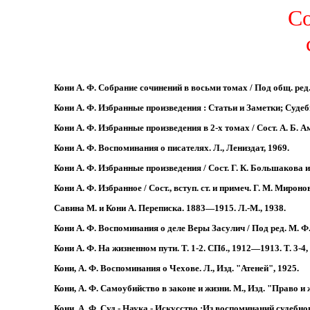
Со
Кони А. Ф. Собрание сочинений в восьми томах / Под общ. ред.
Кони А. Ф. Избранные произведения : Статьи и Заметки; Судебн
Кони А. Ф. Избранные произведения в 2-х томах / Сост. А. Б. Ам
Кони А. Ф. Воспоминания о писателях. Л., Лениздат, 1969.
Кони А. Ф. Избранные произведения / Сост. Г. К. Большакова и
Кони А. Ф. Избранное / Сост., вступ. ст. и примеч. Г. М. Мирон
Савина М. и Кони А. Переписка. 1883—1915. Л.-М., 1938.
Кони А. Ф. Воспоминания о деле Веры Засулич / Под ред. М. Ф.
Кони А. Ф. На жизненном пути. Т. 1-2. СПб., 1912—1913. Т. 3-4, Р
Кони, А. Ф. Воспоминания о Чехове. Л., Изд. "Атеней", 1925.
Кони, А. Ф. Самоубийство в законе и жизни. М., Изд. "Право и 
Кони, А. Ф. Суд - Наука - Искусство :Из воспоминаний судебно