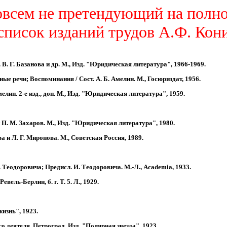
всем не претендующий на полн
список изданий трудов А.Ф. Кон
 В. Г. Базанова и др. М., Изд. "Юридическая литература", 1966-1969.
ые речи; Воспоминания / Сост. А. Б. Амелин. М., Госюриздат, 1956.
елин. 2-е изд., доп. М., Изд. "Юридическая литература", 1959.
 П. М. Захаров. М., Изд. "Юридическая литература", 1980.
ова и Л. Г. Миронова. М., Советская Россия, 1989.
 Теодоровича; Предисл. И. Теодоровича. М.-Л., Academia, 1933.
евель-Берлин, б. г. Т. 5. Л., 1929.
жизнь", 1923.
го деятеля. Петроград, Изд. "Полярная звезда", 1923.