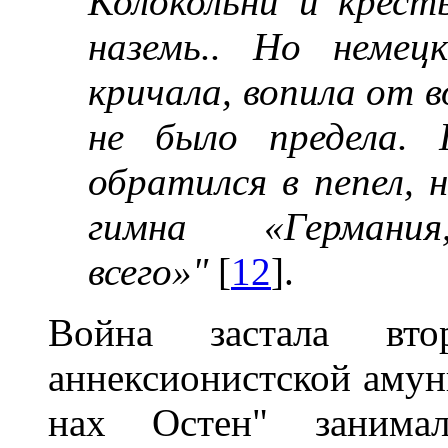
Колокольни и крест
наземь.. Но немец
кричала, вопила от в
не было предела.
обратился в пепел, 
гимна «Германи
всего»"
[
12
].
Война застала вт
аннексионистской амун
нах Остен" занима