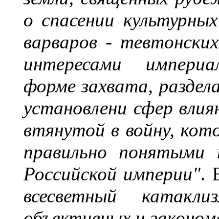
о спасении культурны
варваров - тевтонских 
интересами империа
форме захвата, раздела
установлени сфер влиян
втянутой в войну, кот
правильно понятыми 
Российской империи"
. 
всесветный катак
объективных и законом