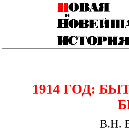
1914 ГОД: БЫ
Б
В.Н. 