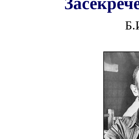
Засекреч
Б.