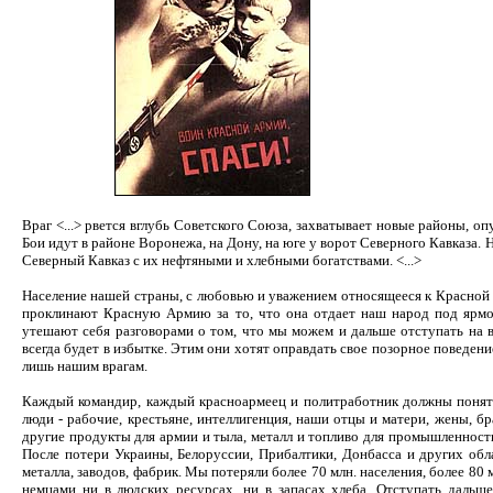
Враг <...> рвется вглубь Советского Союза, захватывает новые районы, оп
Бои идут в районе Воронежа, на Дону, на юге у ворот Северного Кавказа. 
Северный Кавказ с их нефтяными и хлебными богатствами. <...>
Население нашей страны, с любовью и уважением относящееся к Красной А
проклинают Красную Армию за то, что она отдает наш народ под ярмо 
утешают себя разговорами о том, что мы можем и дальше отступать на во
всегда будет в избытке. Этим они хотят оправдать свое позорное поведе
лишь нашим врагам.
Каждый командир, каждый красноармеец и политработник должны понять,
люди - рабочие, крестьяне, интеллигенция, наши отцы и матери, жены, бра
другие продукты для армии и тыла, металл и топливо для промышленнос
После потери Украины, Белоруссии, Прибалтики, Донбасса и других обла
металла, заводов, фабрик. Мы потеряли более 70 млн. населения, более 80 м
немцами ни в людских ресурсах, ни в запасах хлеба. Отступать дальш